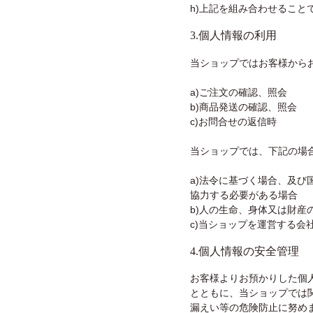
h)上記を組み合わせること
3.個人情報の利用
当ショップではお客様から
a)ご注文の確認、照会
b)商品発送の確認、照会
c)お問合せの返信時
当ショップでは、下記の場
a)法令に基づく場合、及
協力する必要がある場合
b)人の生命、身体又は財
c)当ショップを運営する会
4.個人情報の安全管理
お客様よりお預かりした個
とともに、当ショップでは
漏えい等の危険防止に努め