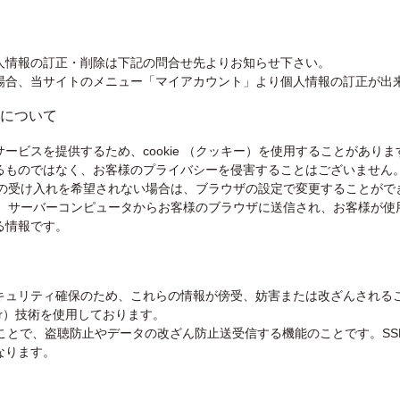
人情報の訂正・削除は下記の問合せ先よりお知らせ下さい。
場合、当サイトのメニュー「マイアカウント」より個人情報の訂正が出
使用について
ービスを提供するため、cookie （クッキー）を使用することがあり
るものではなく、お客様のプライバシーを侵害することはございません
キー）の受け入れを希望されない場合は、ブラウザの設定で変更することがで
）とは、サーバーコンピュータからお客様のブラウザに送信され、お客様が
る情報です。
キュリティ確保のため、これらの情報が傍受、妨害または改ざんされる
 Layer）技術を使用しております。
ることで、盗聴防止やデータの改ざん防止送受信する機能のことです。S
なります。